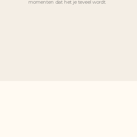
momenten dat het je teveel wordt.
PRIVACYVERKLARING
ALGEMENE VOORWAARDEN